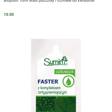
Biopolin 10ml wabi pszczoły i trzmiele do kwiatków
10.50