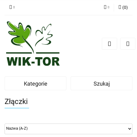
(
0
)
Zaloguj się
Zarejestruj się
Dodaj zgłoszenie
Kategorie
Szukaj
Złączki