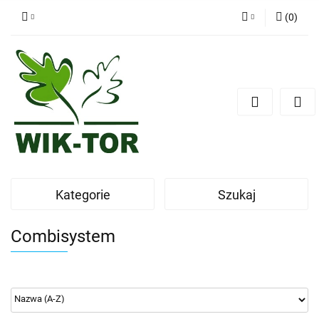
(
0
)
Zaloguj się
Zarejestruj się
Dodaj zgłoszenie
Kategorie
Szukaj
Combisystem