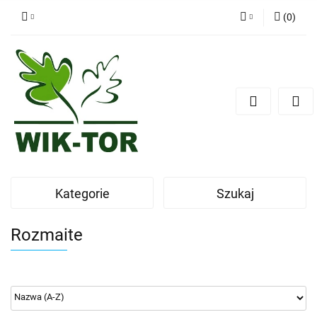
(
0
)
Zaloguj się
Zarejestruj się
Dodaj zgłoszenie
Kategorie
Szukaj
Rozmaite