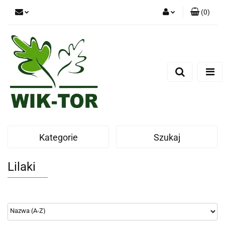
(
0
)
Zaloguj się
Zarejestruj się
Dodaj zgłoszenie
Kategorie
Szukaj
Lilaki