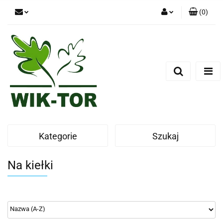
(
0
)
Zaloguj się
Zarejestruj się
Dodaj zgłoszenie
Kategorie
Szukaj
Na kiełki