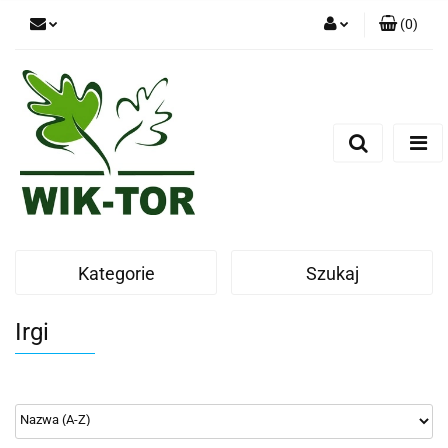
(
0
)
Zaloguj się
Zarejestruj się
Dodaj zgłoszenie
Kategorie
Szukaj
Irgi