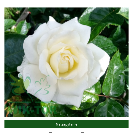
Na zapytanie