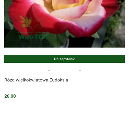
Na zapytanie
Róża wielkokwiatowa Eudoksja
28.00