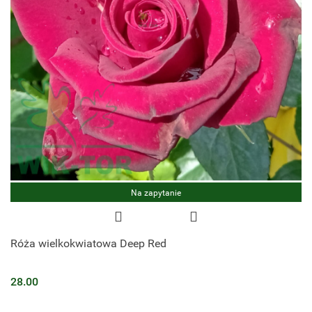
Na zapytanie
Róża wielkokwiatowa Deep Red
28.00