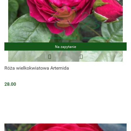
Na zapytanie
Róża wielkokwiatowa Artemida
28.00