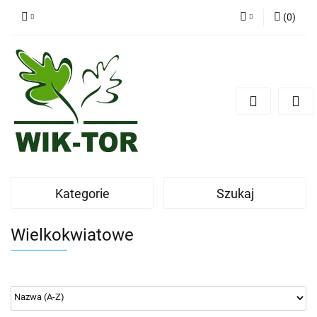
(
0
)
Zaloguj się
Zarejestruj się
Dodaj zgłoszenie
Kategorie
Szukaj
Wielkokwiatowe