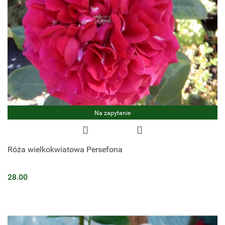
Na zapytanie
Róża wielkokwiatowa Persefona
28.00