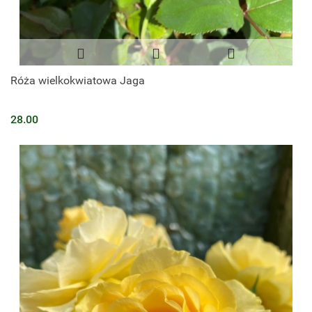
Róża wielkokwiatowa Jaga
28.00