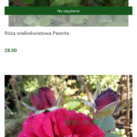
Na zapytanie
Róża wielkokwiatowa Peonita
28.00