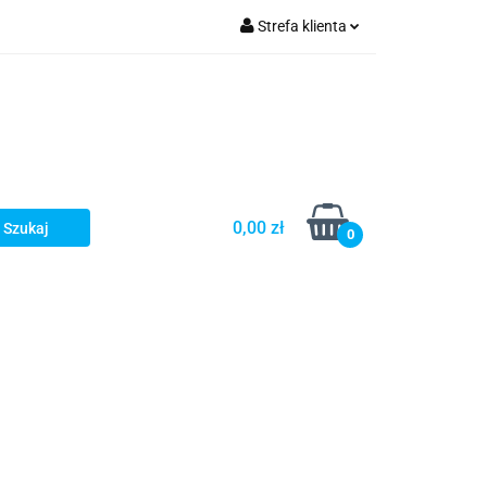
Strefa klienta
Zaloguj się
Zarejestruj się
Dodaj zgłoszenie
0,00 zł
0