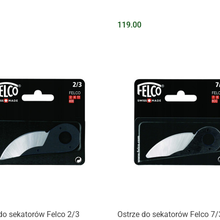
119.00
Na zapytanie
Na zapytanie
do sekatorów Felco 2/3
Ostrze do sekatorów Felco 7/