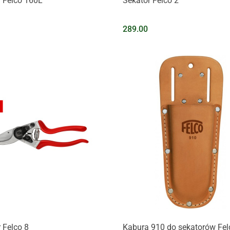
 Felco 160L
Sekator Felco 2
289.00
Na zapytanie
 Felco 8
Kabura 910 do sekatorów Fel