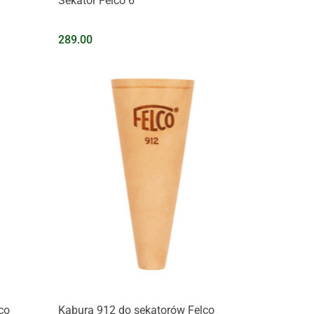
Sekator Felco 6
289.00
Na zapytanie
co
Kabura 912 do sekatorów Felco