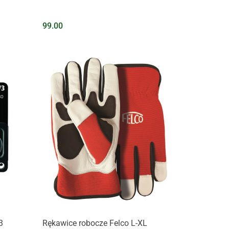
99.00
Na zapytanie
3
Rękawice robocze Felco L-XL