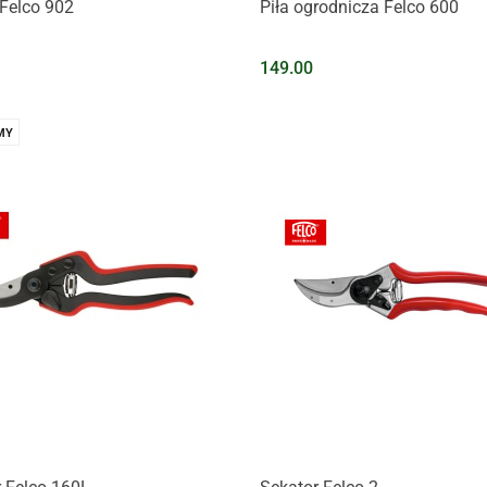
Felco 902
Piła ogrodnicza Felco 600
149.00
MY