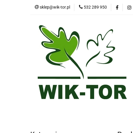
sklep@wik-tor.pl
532 289 950
Katalog produktów