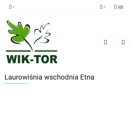
(
0
)
Zaloguj się
Zarejestruj się
Dodaj zgłoszenie
Laurowiśnia wschodnia Etna